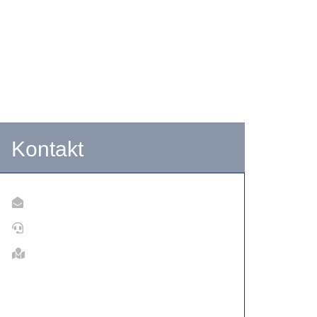
Kontakt
info@tf-bauunternehmung.de
0152 34206525
Obere Riedwiesen 14, 74427
Fichtenberg